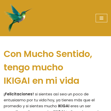
Saltar
al
contenido
Con Mucho Sentido,
tengo mucho
IKIGAI en mi vida
¡Felicitaciones!
si sientes así sea un poco de
entusiasmo por tu vida hoy, ya tienes más que el
promedio y si sientes mucho
IKIGAI
eres un ser